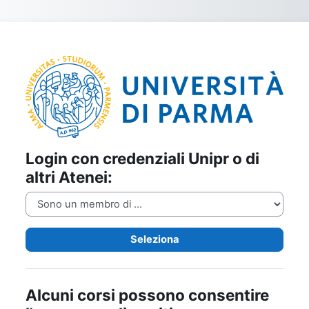
Vai al contenuto principale
Login su unipr
Login con credenziali Unipr o di
altri Atenei:
Seleziona
Alcuni corsi possono consentire