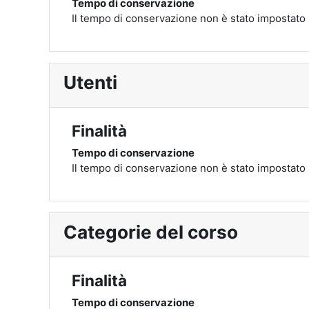
Tempo di conservazione
Il tempo di conservazione non è stato impostato
Utenti
Finalità
Tempo di conservazione
Il tempo di conservazione non è stato impostato
Categorie del corso
Finalità
Tempo di conservazione