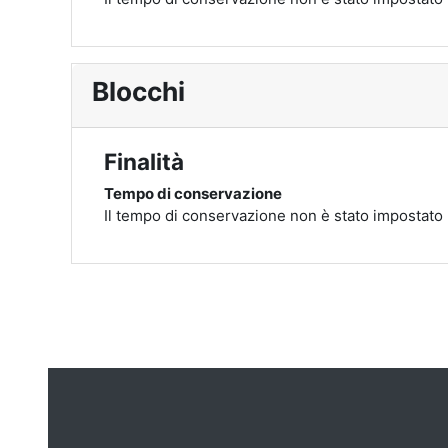
Blocchi
Finalità
Tempo di conservazione
Il tempo di conservazione non è stato impostato