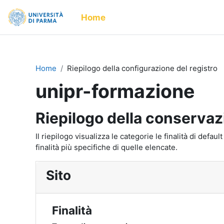
Vai al contenuto principale
Home
Home
Riepilogo della configurazione del registro
unipr-formazione
Riepilogo della conservaz
Il riepilogo visualizza le categorie le finalità di def
finalità più specifiche di quelle elencate.
Sito
Finalità